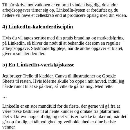
Til når skrivemotivationen er en prut i vinden bag dig, de andre
arbejdsopgaver tårner sig op, LinkedIn-lysten er forduftet og du
hellere vil have et celleskrab end at producere opslag med din viden.
4) LinkedIn-kalenderdisciplin
Hvis du vil tages seriøst med din gratis branding og markedsføring
på LinkedIn, så bliver du nødt til at behandle det som en regulær
arbejdsopgave. Stedmoderlig pleje, når de andre opgaver er klaret,
giver resultater derefter.
5) En LinkedIn-værktøjskasse
Jeg bruger Trello til kladder, Canva til illustrationer og Google
Sheets til resten. Hvis idéerne skulle bo oppe i mit hoved, indtil jeg
nåede rundt til at se på dem, så ville de gå fra mig. Med rette.
…
LinkedIn er en stor mundfuld for de fleste, der gerne vil gå fra at
være tavse beskuere til at hente kunder og omtale fra platformen.
Det vil kræve noget af dig, og det vil især trække tænker ud, når det
går op for dig, at tålmodighed og vedholdenhed er dine bedste
venner.