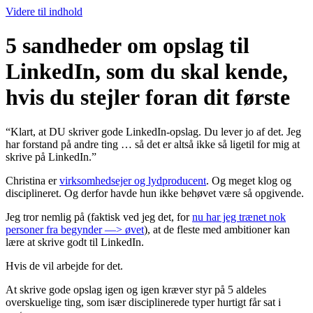
Videre til indhold
5 sandheder om opslag til
LinkedIn, som du skal kende,
hvis du stejler foran dit første
“Klart, at DU skriver gode LinkedIn-opslag. Du lever jo af det. Jeg
har forstand på andre ting … så det er altså ikke så ligetil for mig at
skrive på LinkedIn.”
Christina er
virksomhedsejer og lydproducent
. Og meget klog og
disciplineret. Og derfor havde hun ikke behøvet være så opgivende.
Jeg tror nemlig på (faktisk ved jeg det, for
nu har jeg trænet nok
personer fra begynder ––> øvet
), at de fleste med ambitioner kan
lære at skrive godt til LinkedIn.
Hvis de vil arbejde for det.
At skrive gode opslag igen og igen kræver styr på 5 aldeles
overskuelige ting, som især disciplinerede typer hurtigt får sat i