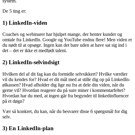
system.
De 5 ting er:
1) LinkedIn-viden
Coaches og webinarer har hjulpet mange, der henter kunder og
omtale fra LinkedIn. Google og YouTube endnu flere! Men viden er
du nødt til at opsøge. Ingen kan det bare uden at have sat sig ind i
det – det er ikke et medfødt talent.
2) LinkedIn-selvindsigt
Hvilken del af dit fag kan du formidle selvsikkert? Hvilke værdier
vil du kendes for? Hvad er dit mål med at stille dig op på LinkedIn-
ølkassen? Hvad afholder dig lige nu fra at dele din viden, når du
gerne vil? Hvordan reagerer du på sure miner i kommentarfeltet?
Hvordan har du med, at ingen går fra begynder til linkedinfluencer
på et døgn?
Vær så konkret, du kan, når du besvarer disse 6 spørgsmål for dig
selv.
3) En LinkedIn-plan