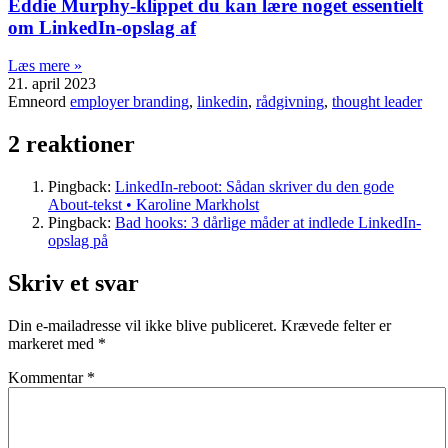
Eddie Murphy-klippet du kan lære noget essentielt
om LinkedIn-opslag af
Læs mere »
21. april 2023
Emneord
employer branding
,
linkedin
,
rådgivning
,
thought leader
2 reaktioner
Pingback:
LinkedIn-reboot: Sådan skriver du den gode
About-tekst • Karoline Markholst
Pingback:
Bad hooks: 3 dårlige måder at indlede LinkedIn-
opslag på
Skriv et svar
Din e-mailadresse vil ikke blive publiceret.
Krævede felter er
markeret med
*
Kommentar
*