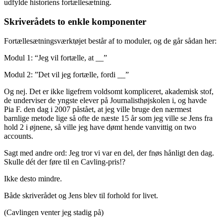
udfylde historiens fortællesætning.
Skriverådets to enkle komponenter
Fortællesætningsværktøjet består af to moduler, og de går sådan her:
Modul 1: “Jeg vil fortælle, at __”
Modul 2: ”Det vil jeg fortælle, fordi __”
Og nej. Det er ikke ligefrem voldsomt kompliceret, akademisk stof,
de underviser de yngste elever på Journalisthøjskolen i, og havde
Pia F. den dag i 2007 påstået, at jeg ville bruge den nærmest
barnlige metode lige så ofte de næste 15 år som jeg ville se Jens fra
hold 2 i øjnene, så ville jeg have dømt hende vanvittig on two
accounts.
Sagt med andre ord: Jeg tror vi var en del, der fnøs hånligt den dag.
Skulle dét der føre til en Cavling-pris!?
Ikke desto mindre.
Både skriverådet og Jens blev til forhold for livet.
(Cavlingen venter jeg stadig på)