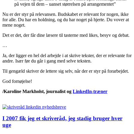
på vejen til dem – uanset størrelsen på arrangementet”
Nu er der styr på relevansen. Budskabet er relevant for nogen, ikke
for alle. Du har en holdning, og du har noget på hjerte. Du vover at
mene noget.
Det er det, der får dine læsere til tasterne med likes, besyv og debat.
…
Ja, der ligger en hel del arbejde i at skrive tekster, der er relevante for
andre. Især før du går i gang med selve teksten.
Til gengæld skriver de lettere sig selv, når der er styr på forarbejdet.
God fornøjelse!
/Karoline Markholst, journalist og
LinkedIn-træner
I 2007 fik jeg et skriveråd, jeg stadig bruger hver
uge