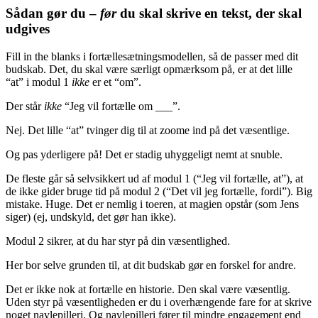
Sådan gør du –
før
du skal skrive en tekst, der skal
udgives
Fill in the blanks i fortællesætningsmodellen, så de passer med dit
budskab. Det, du skal være særligt opmærksom på, er at det lille
“at” i modul 1
ikke
er et “om”.
Der står
ikke
“Jeg vil fortælle om ___”.
Nej. Det lille “at” tvinger dig til at zoome ind på det væsentlige.
Og pas yderligere på! Det er stadig uhyggeligt nemt at snuble.
De fleste går så selvsikkert ud af modul 1 (“Jeg vil fortælle, at”), at
de ikke gider bruge tid på modul 2 (“Det vil jeg fortælle, fordi”). Big
mistake. Huge. Det er nemlig i toeren, at magien opstår (som Jens
siger) (ej, undskyld, det gør han ikke).
Modul 2 sikrer, at du har styr på din væsentlighed.
Her bor selve grunden til, at dit budskab gør en forskel for andre.
Det er ikke nok at fortælle en historie. Den skal være væsentlig.
Uden styr på væsentligheden er du i overhængende fare for at skrive
noget navlepilleri. Og navlepilleri fører til mindre engagement end