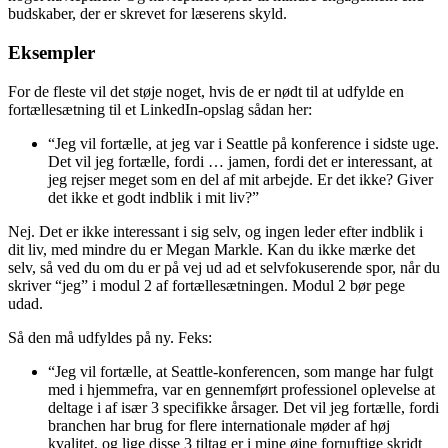
budskaber, der er skrevet for læserens skyld.
Eksempler
For de fleste vil det støje noget, hvis de er nødt til at udfylde en
fortællesætning til et LinkedIn-opslag sådan her:
“Jeg vil fortælle, at jeg var i Seattle på konference i sidste uge.
Det vil jeg fortælle, fordi … jamen, fordi det er interessant, at
jeg rejser meget som en del af mit arbejde. Er det ikke? Giver
det ikke et godt indblik i mit liv?”
Nej. Det er ikke interessant i sig selv, og ingen leder efter indblik i
dit liv, med mindre du er Megan Markle. Kan du ikke mærke det
selv, så ved du om du er på vej ud ad et selvfokuserende spor, når du
skriver “jeg” i modul 2 af fortællesætningen. Modul 2 bør pege
udad.
Så den må udfyldes på ny. Feks:
“Jeg vil fortælle, at Seattle-konferencen, som mange har fulgt
med i hjemmefra, var en gennemført professionel oplevelse at
deltage i af især 3 specifikke årsager. Det vil jeg fortælle, fordi
branchen har brug for flere internationale møder af høj
kvalitet, og lige disse 3 tiltag er i mine øjne fornuftige skridt