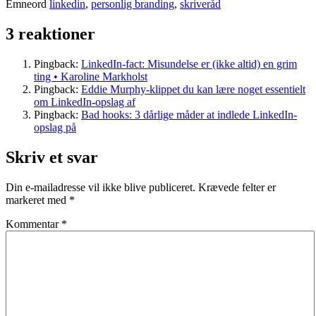
Emneord
linkedin
,
personlig branding
,
skriveråd
3 reaktioner
Pingback:
LinkedIn-fact: Misundelse er (ikke altid) en grim
ting • Karoline Markholst
Pingback:
Eddie Murphy-klippet du kan lære noget essentielt
om LinkedIn-opslag af
Pingback:
Bad hooks: 3 dårlige måder at indlede LinkedIn-
opslag på
Skriv et svar
Din e-mailadresse vil ikke blive publiceret.
Krævede felter er
markeret med
*
Kommentar
*