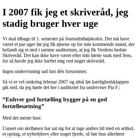
Videre
I 2007 fik jeg et skriveråd, jeg
til
indhold
stadig bruger hver uge
Vi skal tilbage til 1. semester på Journalisthøjskolen. Det må have
været et par uger før jeg fik øjnene op for min kommende mand, der
befandt sig et sted i samme auditorium, at jeg fik Verdens bedste
Skriveråd. Det kan ikke have været efter min første snak med Jens,
for så havde jeg ikke hæftet mig ved noget skriveråd.
Ingen undervisning sad fast dén forsommer.
Så vi er vel omkring februar 2007 og altså før kærlighedsklappen
gik ned, da jeg hørte det her i auditoriet fra underviser Pia F.:
“Enhver god fortælling bygger på en god
fortællesætning”
Med det mente hun:
Uanset om skribøsen har sat sig for at tage andres tid med en artikel,
et opslag, et nyhedsbrev eller noget fjerde, så bør hun allerførst